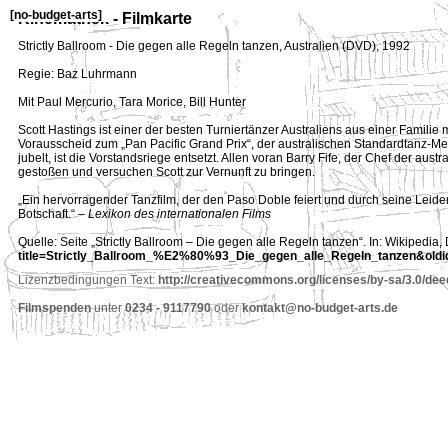
[
no-budget-arts
]
Kinemathek - Filmkarte
Strictly Ballroom - Die gegen alle Regeln tanzen
,
Australien (DVD)
,
1992
Regie: Baz Luhrmann
Mit Paul Mercurio, Tara Morice, Bill Hunter
Scott Hastings ist einer der besten Turniertänzer Australiens aus einer Familie 
Vorausscheid zum „Pan Pacific Grand Prix“, der australischen Standardtanz-Mei
jubelt, ist die Vorstandsriege entsetzt. Allen voran Barry Fife, der Chef der aust
gestoßen und versuchen Scott zur Vernunft zu bringen.
„Ein hervorragender Tanzfilm, der den Paso Doble feiert und durch seine Leide
Botschaft.“ –
Lexikon des internationalen Films
Quelle: Seite „Strictly Ballroom – Die gegen alle Regeln tanzen“. In: Wikipedia
title=Strictly_Ballroom_%E2%80%93_Die_gegen_alle_Regeln_tanzen&old
Lizenzbedingungen Text:
http://creativecommons.org/licenses/by-sa/3.0/dee
Filmspenden
unter
0234 - 9117790
oder
kontakt@no-budget-arts.de