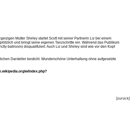
eizigen Mutter Shirley startet Scott mit seiner Partnerin Liz bei einem
plötzlich und bringt seine eigenen Tanzschritte ein. Während das Publikum
rictly ballroom) disqualifiziert. Auch Liz und Shirley sind wie vor den Kopf
glichen Darsteller besticht. Wunderschöne Unterhaltung ohne aufgesetzte
de.wikipedia.org/w/index.php?
[
zurück
]