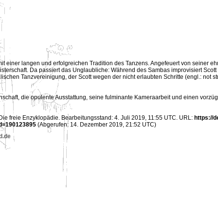
mit einer langen und erfolgreichen Tradition des Tanzens. Angefeuert von seiner ehrg
sterschaft. Da passiert das Unglaubliche: Während des Sambas improvisiert Scott 
ralischen Tanzvereinigung, der Scott wegen der nicht erlaubten Schritte (engl.: not st
nschaft, die opulente Ausstattung, seine fulminante Kameraarbeit und einen vorzü
, Die freie Enzyklopädie. Bearbeitungsstand: 4. Juli 2019, 11:55 UTC. URL:
https://
id=190123895
(Abgerufen: 14. Dezember 2019, 21:52 UTC)
d.de