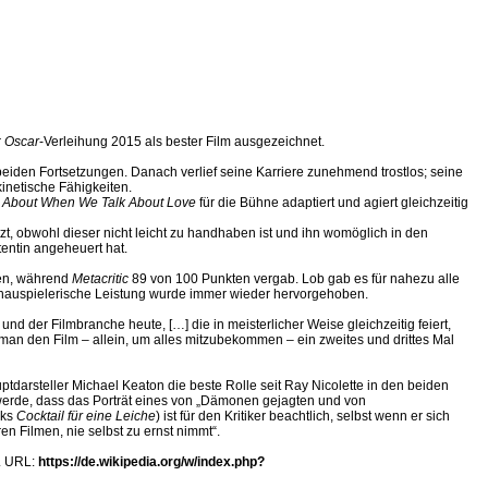
r
Oscar
-Verleihung 2015 als bester Film ausgezeichnet.
iden Fortsetzungen. Danach verlief seine Karriere zunehmend trostlos; seine
inetische Fähigkeiten.
 About When We Talk About Love
für die Bühne adaptiert und agiert gleichzeitig
zt, obwohl dieser nicht leicht zu handhaben ist und ihn womöglich in den
tentin angeheuert hat.
nen, während
Metacritic
89 von 100 Punkten vergab. Lob gab es für nahezu alle
 schauspielerische Leistung wurde immer wieder hervorgehoben.
nd der Filmbranche heute, […] die in meisterlicher Weise gleichzeitig feiert,
man den Film – allein, um alles mitzubekommen – ein zweites und drittes Mal
uptdarsteller Michael Keaton die beste Rolle seit Ray Nicolette in den beiden
rt“ werde, dass das Porträt eines von „Dämonen gejagten und von
cks
Cocktail für eine Leiche
) ist für den Kritiker beachtlich, selbst wenn er sich
en Filmen, nie selbst zu ernst nimmt“.
C. URL:
https://de.wikipedia.org/w/index.php?