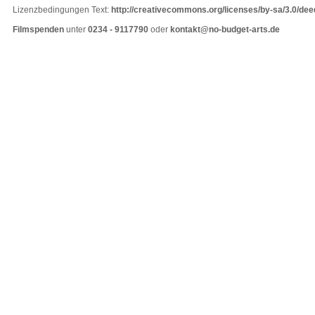
Lizenzbedingungen Text:
http://creativecommons.org/licenses/by-sa/3.0/dee
Filmspenden
unter
0234 - 9117790
oder
kontakt@no-budget-arts.de