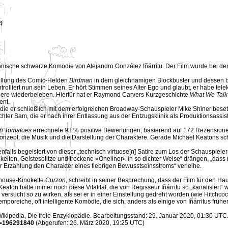
4
anische schwarze Komödie von Alejandro González Iñárritu. Der Film wurde bei de
tellung des Comic-Helden
Birdman
in dem gleichnamigen Blockbuster und dessen be
iert nun sein Leben. Er hört Stimmen seines Alter Ego und glaubt, er habe telek
riere wiederbeleben. Hierfür hat er Raymond Carvers Kurzgeschichte
What We Talk
ent.
, die er schließlich mit dem erfolgreichen Broadway-Schauspieler Mike Shiner beset
chter Sam, die er nach ihrer Entlassung aus der Entzugsklinik als Produktionsassis
en Tomatoes
errechnete 93 % positive Bewertungen, basierend auf 172 Rezensio
s Konzept, die Musik und die Darstellung der Charaktere. Gerade Michael Keatons
falls begeistert von dieser „technisch virtuose[n] Satire zum Los der Schauspieler u
iten, Geistesblitze und trockene »Oneliner« in so dichter Weise“ drängen, „dass 
r Erzählung den Charakter eines fiebrigen Bewusstseinsstroms“ verleihe.
thouse-Kinokette
Curzon
, schreibt in seiner Besprechung, dass der Film für den Ha
. Keaton hätte immer noch diese Vitalität, die von Regisseur Iñárritu so „kanalisie
versucht so zu wirken, als sei er in einer Einstellung gedreht worden (wie Hitchco
mporeiche, oft intelligente Komödie, die sich, anders als einige von Iñárritus früher
: Wikipedia, Die freie Enzyklopädie. Bearbeitungsstand: 29. Januar 2020, 01:30 UT
d=196291840
(Abgerufen: 26. März 2020, 19:25 UTC)