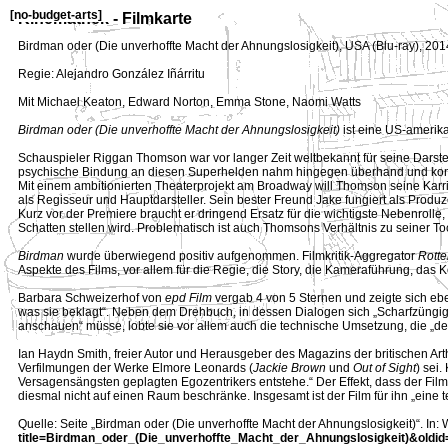
[
no-budget-arts
]
Kinemathek - Filmkarte
Birdman oder (Die unverhoffte Macht der Ahnungslosigkeit)
,
USA (Blu-ray)
,
201
Regie: Alejandro González Iñárritu
Mit Michael Keaton, Edward Norton, Emma Stone, Naomi Watts
Birdman oder (Die unverhoffte Macht der Ahnungslosigkeit)
ist eine US-amerik
Schauspieler Riggan Thomson war vor langer Zeit weltbekannt für seine Dars
psychische Bindung an diesen Superhelden nahm hingegen überhand und kontroll
Mit einem ambitionierten Theaterprojekt am Broadway will Thomson seine Kar
als Regisseur und Hauptdarsteller. Sein bester Freund Jake fungiert als Produz
Kurz vor der Premiere braucht er dringend Ersatz für die wichtigste Nebenrolle
Schatten stellen wird. Problematisch ist auch Thomsons Verhältnis zu seiner To
Birdman
wurde überwiegend positiv aufgenommen. Filmkritik-Aggregator
Rott
Aspekte des Films, vor allem für die Regie, die Story, die Kameraführung, da
Barbara Schweizerhof von
epd Film
vergab 4 von 5 Sternen und zeigte sich eben
was sie beklagt“. Neben dem Drehbuch, in dessen Dialogen sich „Scharfzüngigke
anschauen“ müsse, lobte sie vor allem auch die technische Umsetzung, die „de
Ian Haydn Smith, freier Autor und Herausgeber des Magazins der britischen Ar
Verfilmungen der Werke Elmore Leonards (
Jackie Brown
und
Out of Sight
) sei
Versagensängsten geplagten Egozentrikers entstehe.“ Der Effekt, dass der Film 
diesmal nicht auf einen Raum beschränke. Insgesamt ist der Film für ihn „eine te
Quelle: Seite „Birdman oder (Die unverhoffte Macht der Ahnungslosigkeit)“. In
title=Birdman_oder_(Die_unverhoffte_Macht_der_Ahnungslosigkeit)&oldi