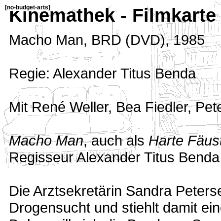
[
no-budget-arts
]
Kinemathek - Filmkarte
Macho Man
,
BRD (DVD)
,
1985
Regie: Alexander Titus Benda
Mit René Weller, Bea Fiedler, Pete
Macho Man
, auch als
Harte Fäus
Regisseur Alexander Titus Benda
Die Arztsekretärin Sandra Peterse
Drogensucht und stiehlt damit ei