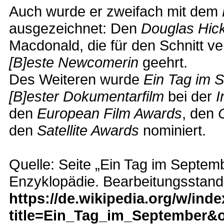
Auch wurde er zweifach mit dem
ausgezeichnet: Den
Douglas Hic
Macdonald, die für den Schnitt ve
[B]este Newcomerin
geehrt.
Des Weiteren wurde
Ein Tag im 
[B]ester Dokumentarfilm
bei der
I
den
European Film Awards
, den
den
Satellite Awards
nominiert.
Quelle: Seite „Ein Tag im Septembe
Enzyklopädie. Bearbeitungsstand
https://de.wikipedia.org/w/ind
title=Ein_Tag_im_September&